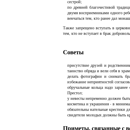
сестрой;
по древней благочестивой тради
двумя восприемниками одного реб
венчаться тем, кто ранее дал мон
Также запрещено вступать в церков
тем, кто не вступает в брак добровол
Советы
присутствие друзей и родственни
таинство обряда и вели себя в храм
делать фотографии и снимать бр
избежание неприятностей согласова
обручальные кольца надо заранее
Престол;
у невесты непременно должен быть
косметика и украшения - в минима
обязательны нательные крестики дл
свидетели молодых должны быть 
Приметы, связанные с 