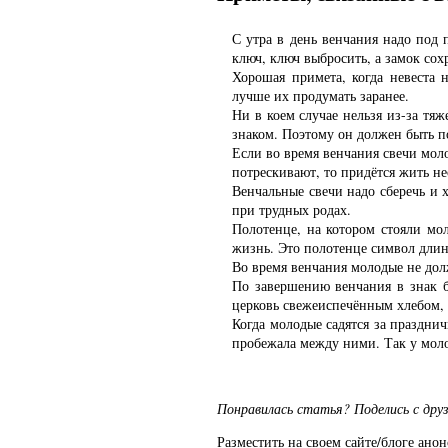
С утра в день венчания надо под 
ключ, ключ выбросить, а замок со
Хорошая примета, когда невеста 
лучше их продумать заранее.
Ни в коем случае нельзя из-за тя
знаком. Поэтому он должен быть п
Если во время венчания свечи моло
потрескивают, то придётся жить н
Венчальные свечи надо сберечь и 
при трудных родах.
Полотенце, на котором стояли мо
жизнь. Это полотенце символ дли
Во время венчания молодые не долж
По завершению венчания в знак б
церковь свежеиспечённым хлебом, 
Когда молодые садятся за праздни
пробежала между ними. Так у моло
Понравилась статья? Поделись с дру
Разместить на своем сайте/блоге
анон