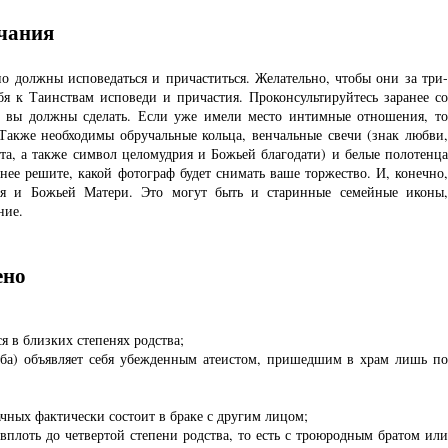
нчания
о должны исповедаться и причаститься. Желательно, чтобы они за три-
бя к Таинствам исповеди и причастия. Проконсультируйтесь заранее со
о вы должны сделать. Если уже имели место интимные отношения, то
. Также необходимы
обручальные кольца
, венчальные свечи (знак любви
та, а также символ целомудрия и Божьей благодати) и белые полотенца
анее решите, какой
фотограф
будет снимать ваше торжество. И, конечно,
еля и Божьей Матери. Это могут быть и старинные семейные иконы,
ние.
ено
я в близких степенях родства;
оба) объявляет себя убежденным атеистом, пришедшим в храм лишь по
ачных фактически состоит в браке с другим лицом;
плоть до четвертой степени родства, то есть с троюродным братом или