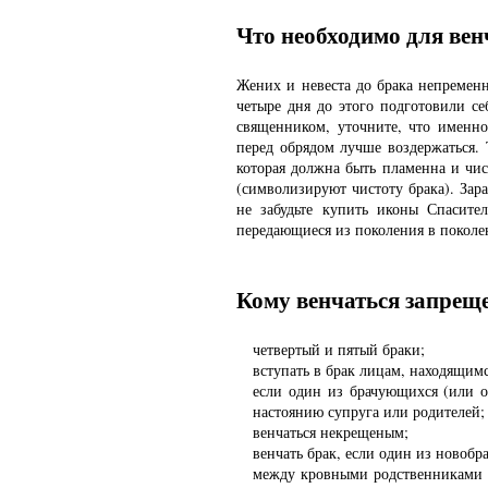
Что необходимо для ве
Жених и невеста до брака непременн
четыре дня до этого подготовили се
священником, уточните, что именн
перед обрядом лучше воздержаться
которая должна быть пламенна и чис
(символизируют чистоту брака). Зар
не забудьте купить иконы Спасит
передающиеся из поколения в поколе
Кому венчаться запрещ
четвертый и пятый браки;
вступать в брак лицам, находящимс
если один из брачующихся (или 
настоянию супруга или родителей;
венчаться некрещеным;
венчать брак, если один из новобр
между кровными родственниками в