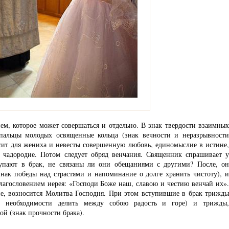
ем, которое может совершаться и отдельно. В знак твердости взаимных
 пальцы молодых освященные
кольца
(знак вечности и неразрывност
сит для жениха и невесты совершенную любовь, единомыслие в истине,
 чадородие. Потом следует обряд венчания. Священник спрашивает у
упают в брак, не связаны ли они обещаниями с другими? После, он
знак победы над страстями и напоминание о долге хранить чистоту), и
лагословением иерея: «Господи Боже наш, славою и честию венчай их».
е, возносится Молитва Господня. При этом вступившие в брак трижды
 необходимости делить между собою радость и горе) и трижды,
ой (знак прочности брака).