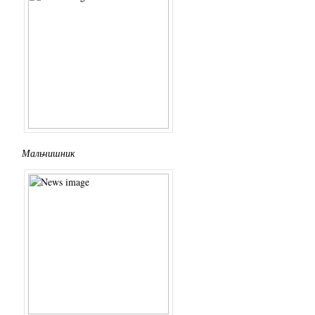
Мальчишник
и