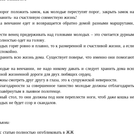
порог положить замок, как молодые переступят порог, закрыть замок на
хранить- на счастливую совместную жизнь!
на венчание едет и возвращается обратно домой разными маршрутами,
жести венец придерживать над головами молодых – это считается дурным
олностью одет на голову.
дых горят ровно и плавно, то к размеренной и счастливой жизни, а если
еспокойно.
хранить всю жизнь дома. Существует поверье, что именно они помогают
лодые на венчании, не надо никому давать и следует хранить дома всю
нной жизненной дороги для двух любящих сердец.
ны смотреть друг другу в глаза, это к супружеской неверности.
лагодарности за совершенное таинство молодые должны отблагодарить
завёрнутым в льняное полотенце.
чный стол, то они должны под ним переплести ноги, чтоб даже кошка не
дых не будет ссор и скандалов.
зьями:
с
статью полностью
опубликовать в ЖЖ